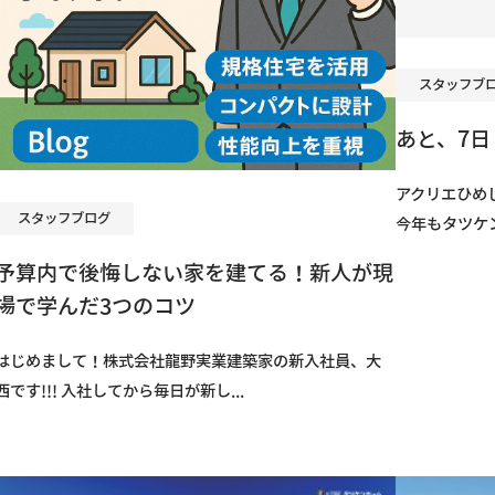
スタッフブ
あと、7日
アクリエひめ
スタッフブログ
今年もタツケン
予算内で後悔しない家を建てる！新人が現
場で学んだ3つのコツ
はじめまして！株式会社龍野実業建築家の新入社員、大
西です!!! 入社してから毎日が新し...