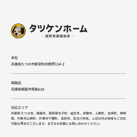
本社
兵庫県たつの市新宮町井野原134-2
姫路店
兵庫県姫路市南条639
対応エリア
兵庫県 たつの市、姫路市、揖保郡太子町、相生市、赤穂市、上郡町、佐用町、神崎
郡、宍粟市山崎町、宍粟市千種町、高砂市、加古川市他、上記以外の地域もご対応
可能な場合がございます。まずはお気軽にお問い合わせください。