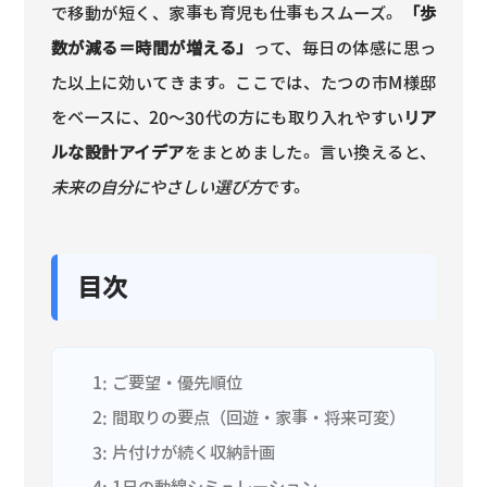
で移動が短く、家事も育児も仕事もスムーズ。
「歩
数が減る＝時間が増える」
って、毎日の体感に思っ
た以上に効いてきます。ここでは、たつの市M様邸
をベースに、20〜30代の方にも取り入れやすい
リア
ルな設計アイデア
をまとめました。言い換えると、
未来の自分にやさしい選び方
です。
目次
1: ご要望・優先順位
2: 間取りの要点（回遊・家事・将来可変）
3: 片付けが続く収納計画
4: 1日の動線シミュレーション