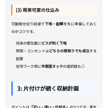
(3) 将来可変の仕込み
可動間仕切り前提で
下地・配線
を先に準備しておく
のがコツです。
将来の壁位置に
ビスが利く下地
照明・コンセントは
どちらの間取りでも成立
する
配置
在宅ワーク用に
半個室ヌック
の選択肢も◎
3: 片付けが続く収納計画
ポイントは
「近い・浅い・仕切る」
の3つです。量を