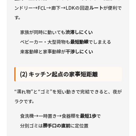
ンドリー→FCL→廊下→LDKの回遊
ルート
が便利で
す。
家族が同時に動いても
渋滞しにくい
ベビーカー・大型荷物も
最短動線
でしまえる
来客動線と家事動線が
干渉しにくい
(2) キッチン起点の家事短距離
“濡れ物”と“ゴミ”を短い動きで完結できると、夜が
ラクです。
食洗機→一時置き→食器棚を
最短1歩
で
分別ゴミは
勝手口の直前
に定位置