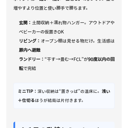
増やすより位置と使い勝手で勝ちます。
玄関：
土間収納＋濡れ物ハンガー。アウトドアや
ベビーカーの仮置きOK
リビング：
オープン棚は見せる物だけ。生活感は
扉内へ避難
ランドリー：
“干す→畳む→FCL”が
90度以内の回
転
で完結
ミニTIP：
深い収納は“置きっぱ”の温床に。
浅い
＋仕切る
ほうが結局は片付きます。