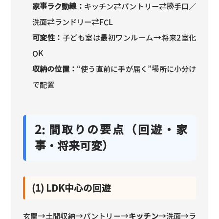
家事ラク動線：
キッチン⇄パントリー⇄勝手口／
洗面⇄ランドリー⇄FCL
可変性：
子ども室は最初ワンルーム→将来2室化
OK
収納の位置：
“使う直前に手が届く”場所に小分け
で配置
2: 間取りの要点（回遊・家
事・将来可変）
(1) LDK中心の回遊
玄関→土間収納→パントリー→
キッチン
→洗面→ラ