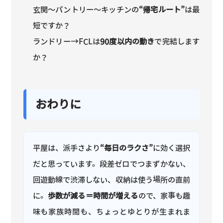
玄関〜パントリー〜キッチンの
“帰宅ルート”
は最
短ですか？
ランドリー→FCLは
90度以内の動き
で完結します
か？
おわりに
平屋は、派手さより
“毎日のラクさ”
に効く選択
だと思っています。段差ゼロでつまずかない、
回遊動線で渋滞しない、収納は使う場所の直前
に。
歩数が減る＝時間が増える
ので、家事も趣
味も家族時間も、ちょっとゆとりが生まれま