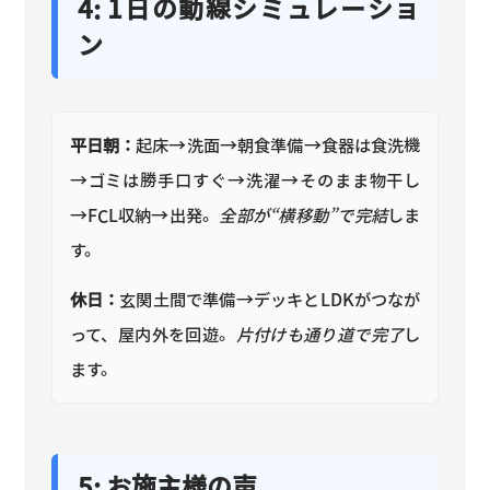
4: 1日の動線シミュレーショ
ン
平日朝：
起床→洗面→朝食準備→食器は食洗機
→ゴミは勝手口すぐ→洗濯→そのまま物干し
→FCL収納→出発。
全部が“横移動”で完結
しま
す。
休日：
玄関土間で準備→デッキとLDKがつなが
って、屋内外を回遊。
片付けも通り道で完了
し
ます。
5: お施主様の声