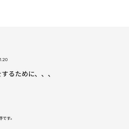
1.20
をするために、、、
野です。