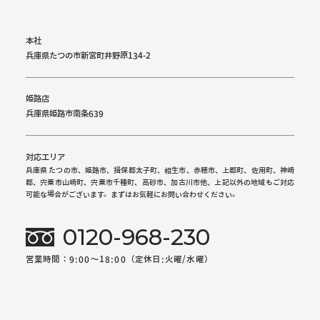
本社
兵庫県たつの市新宮町井野原134-2
姫路店
兵庫県姫路市南条639
対応エリア
兵庫県 たつの市、姫路市、揖保郡太子町、相生市、赤穂市、上郡町、佐用町、神崎
郡、宍粟市山崎町、宍粟市千種町、高砂市、加古川市他、上記以外の地域もご対応
可能な場合がございます。まずはお気軽にお問い合わせください。
0120-968-230
営業時間：9:00～18:00（定休日:火曜/水曜）