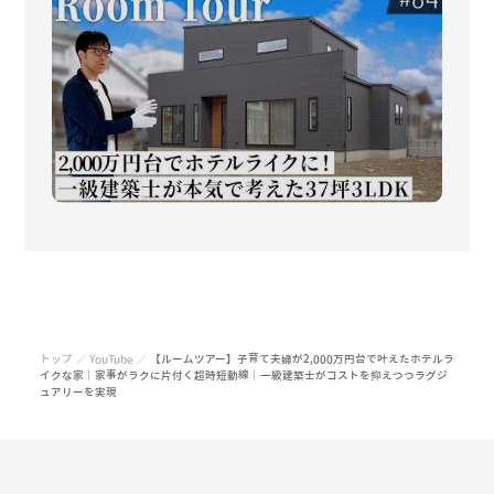
トップ
YouTube
【ルームツアー】子育て夫婦が2,000万円台で叶えたホテルラ
／
／
イクな家｜家事がラクに片付く超時短動線｜一級建築士がコストを抑えつつラグジ
ュアリーを実現