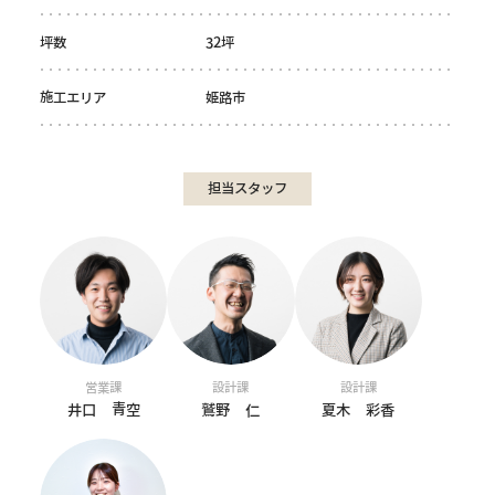
坪数
32坪
施工エリア
姫路市
担当スタッフ
営業課
設計課
設計課
井口 青空
鷲野 仁
夏木 彩香