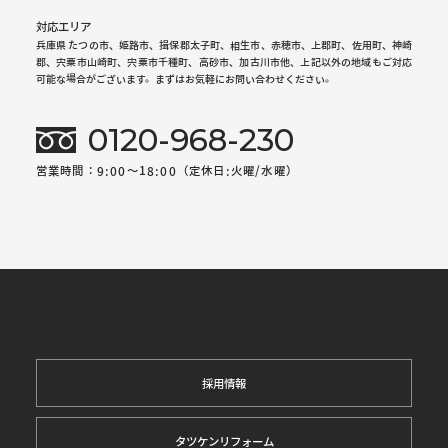
対応エリア
兵庫県 たつの市、姫路市、揖保郡太子町、相生市、赤穂市、上郡町、佐用町、神崎
郡、宍粟市山崎町、宍粟市千種町、高砂市、加古川市他、上記以外の地域もご対応
可能な場合がございます。まずはお気軽にお問い合わせください。
0120-968-230
営業時間：9:00～18:00（定休日:火曜/水曜）
採用情報
タツケンリフォーム