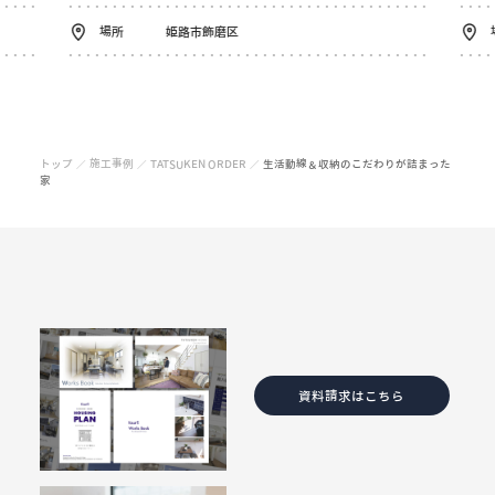
場所
姫路市飾磨区
トップ
施工事例
TATSUKEN ORDER
生活動線＆収納のこだわりが詰まった
／
／
／
家
資料請求はこちら