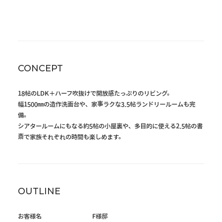
CONCEPT
18帖のLDK＋ハーフ吹抜けで開放感たっぷりのリビング。
幅1500㎜の造作洗面台や、家事ラクな3.5帖ランドリールームも完
備。
シアタールームにもなる約5帖の小屋裏や、多目的に使える2.5帖の書
斎で家族それぞれの時間も楽しめます。
OUTLINE
お客様名
F様邸