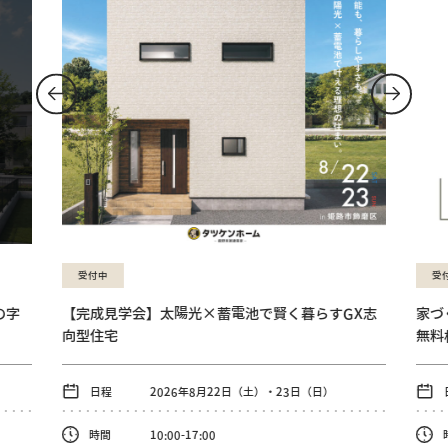
受付中
受
の字
【完成見学会】太陽光×蓄電池で賢く暮らすGX志
家づ
向型住宅
無料
日程
2026年8月22日（土）・23日（日）
時間
10:00-17:00