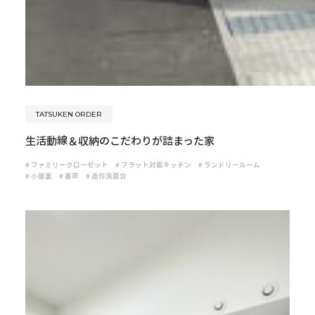
TATSUKEN ORDER
生活動線＆収納のこだわりが詰まった家
#
ファミリークローゼット
#
フラット対面キッチン
#
ランドリールーム
#
小屋裏
#
書斎
#
造作洗面台