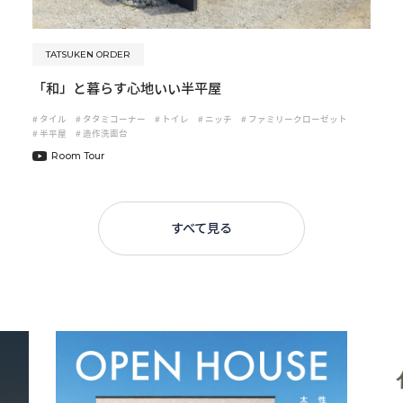
TATSUKEN ORDER
「和」と暮らす心地いい半平屋
#
タイル
#
タタミコーナー
#
トイレ
#
ニッチ
#
ファミリークローゼット
#
半平屋
#
造作洗面台
Room Tour
すべて見る