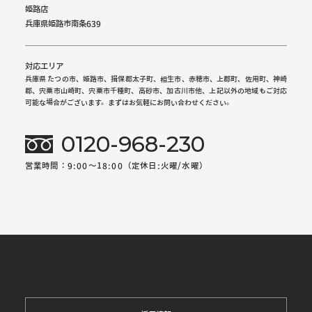
姫路店
兵庫県姫路市南条639
対応エリア
兵庫県 たつの市、姫路市、揖保郡太子町、相生市、赤穂市、上郡町、佐用町、神崎
郡、宍粟市山崎町、宍粟市千種町、高砂市、加古川市他、上記以外の地域もご対応
可能な場合がございます。まずはお気軽にお問い合わせください。
0120-968-230
営業時間：9:00～18:00（定休日:火曜/水曜）