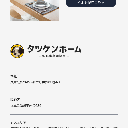
来店予約はこちら
本社
兵庫県たつの市新宮町井野原134-2
姫路店
兵庫県姫路市南条639
対応エリア
兵庫県 たつの市、姫路市、揖保郡太子町、相生市、赤穂市、上郡町、佐用町、神崎