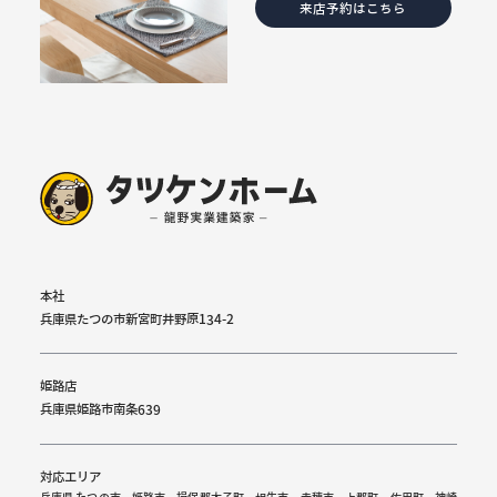
来店予約はこちら
本社
兵庫県たつの市新宮町井野原134-2
姫路店
兵庫県姫路市南条639
対応エリア
兵庫県 たつの市、姫路市、揖保郡太子町、相生市、赤穂市、上郡町、佐用町、神崎