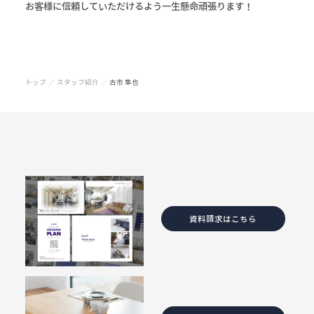
お客様に信頼していただけるよう一生懸命頑張ります！
トップ
スタッフ紹介
古市 隼也
／
／
資料請求はこちら