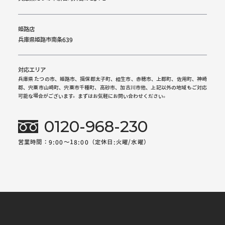
姫路店
兵庫県姫路市南条639
対応エリア
兵庫県 たつの市、姫路市、揖保郡太子町、相生市、赤穂市、上郡町、佐用町、神崎
郡、宍粟市山崎町、宍粟市千種町、高砂市、加古川市他、上記以外の地域もご対応
可能な場合がございます。まずはお気軽にお問い合わせください。
0120-968-230
営業時間：9:00～18:00（定休日:火曜/水曜）