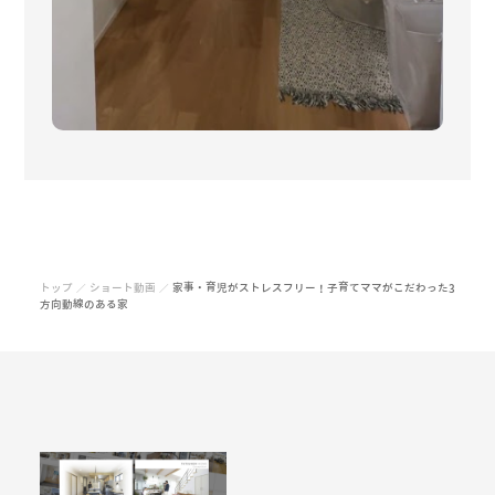
トップ
ショート動画
家事・育児がストレスフリー！子育てママがこだわった3
／
／
方向動線のある家