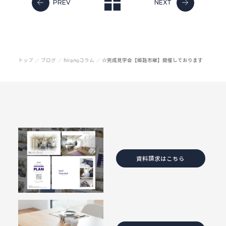
PREV
NEXT
トップ
ブログ
hiranoコラム
☆完成見学会【姫路市継】開催しております
／
／
／
資料請求はこちら