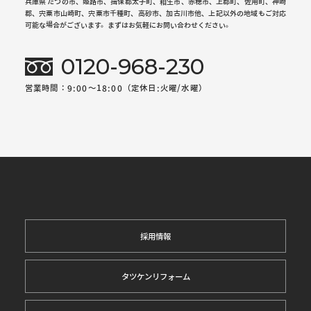
兵庫県 たつの市、姫路市、揖保郡太子町、相生市、赤穂市、上郡町、佐用町、神崎
郡、宍粟市山崎町、宍粟市千種町、高砂市、加古川市他、上記以外の地域もご対応
可能な場合がございます。まずはお気軽にお問い合わせください。
0120-968-230
営業時間：9:00～18:00（定休日:火曜/水曜）
採用情報
タツケンリフォーム