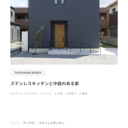
TATSUKEN ORDER
ステンレスキッチンと中庭のある家
#
ステンレスキッチン
#
トイレ
#
中庭
#
吹抜け
#
階段
トップ
施工事例
ステンレスキッチン
／
／