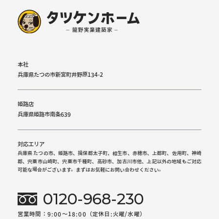
本社
兵庫県たつの市新宮町井野原134-2
姫路店
兵庫県姫路市南条639
対応エリア
兵庫県 たつの市、姫路市、揖保郡太子町、相生市、赤穂市、上郡町、佐用町、神崎
郡、宍粟市山崎町、宍粟市千種町、高砂市、加古川市他、上記以外の地域もご対応
可能な場合がございます。まずはお気軽にお問い合わせください。
0120-968-230
営業時間：9:00～18:00（定休日:火曜/水曜）