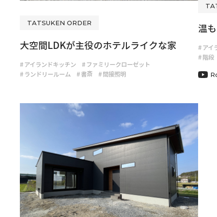
TA
TATSUKEN ORDER
温も
大空間LDKが主役のホテルライクな家
#
アイ
#
階段
#
アイランドキッチン
#
ファミリークローゼット
R
#
ランドリールーム
#
書斎
#
間接照明