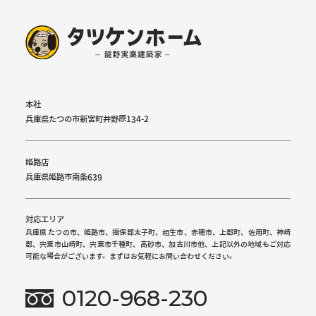
本社
兵庫県たつの市新宮町井野原134-2
姫路店
兵庫県姫路市南条639
対応エリア
兵庫県 たつの市、姫路市、揖保郡太子町、相生市、赤穂市、上郡町、佐用町、神崎
郡、宍粟市山崎町、宍粟市千種町、高砂市、加古川市他、上記以外の地域もご対応
可能な場合がございます。まずはお気軽にお問い合わせください。
0120-968-230