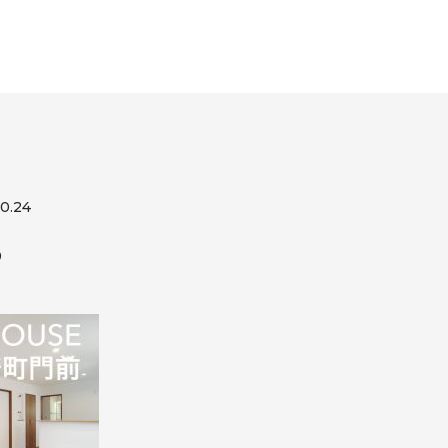
0.24
♪