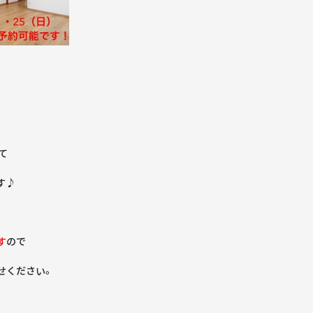
て
す♪
す
ので
せください。